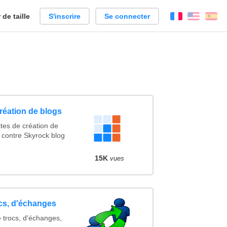
de taille
S'inscrire
Se connecter
Français
Englis
Es
création de blogs
tes de création de
 contre Skyrock blog
15K
vues
ocs, d'échanges
e trocs, d'échanges,