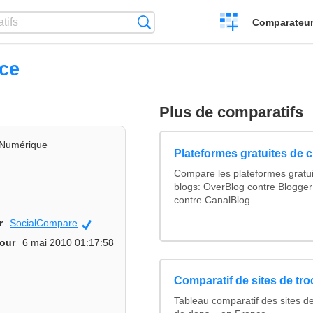
Créer
Recherche
Comparateur 
un
comparatif
ce
Plus de comparatifs
Numérique
Plateformes gratuites de 
Compare les plateformes gratui
blogs: OverBlog contre Blogger
contre CanalBlog ...
r
SocialCompare
Officiel
jour
6 mai 2010 01:17:58
Comparatif de sites de tr
Tableau comparatif des sites d