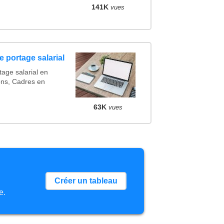
141K
vues
 portage salarial
tage salarial en
ons, Cadres en
63K
vues
Créer un tableau
e.