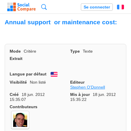
Recherche
Se connecter
Fr
Annual support or maintenance cost:
Mode
Critère
Type
Texte
Extrait
Langue par défaut
English
Visibilité
Non listé
Editeur
Stephen O'Donnell
Créé
18 jun. 2012
Mis à jour
18 jun. 2012
15:35:07
15:35:22
Contributeurs