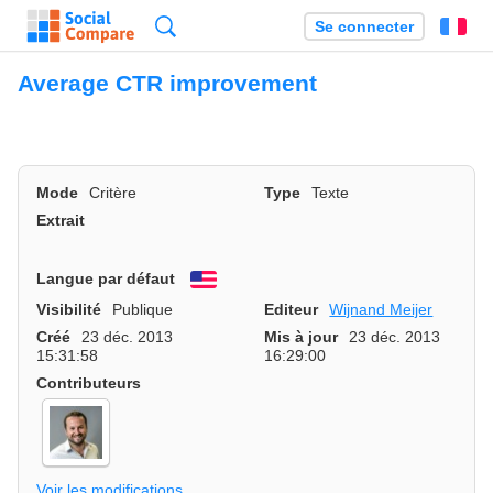
Recherche
Se connecter
Fr
Average CTR improvement
Mode
Critère
Type
Texte
Extrait
Langue par défaut
English
Visibilité
Publique
Editeur
Wijnand Meijer
Créé
23 déc. 2013
Mis à jour
23 déc. 2013
15:31:58
16:29:00
Contributeurs
Voir les modifications