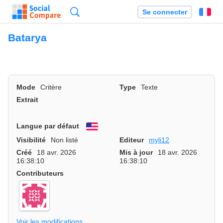
Recherche
Se connecter
Fr
Batarya
Mode
Critère
Type
Texte
Extrait
Langue par défaut
English
Visibilité
Non listé
Editeur
myli12
Créé
18 avr. 2026
Mis à jour
18 avr. 2026
16:38:10
16:38:10
Contributeurs
Voir les modifications