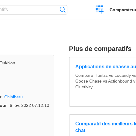
Créer
Recherche
Comparateur 
un
comparatif
Plus de comparatifs
Oui/Non
Applications de chasse au
Compare Huntzz vs Locandy vs 
Goose Chase vs Actionbound vs
Cluetivity...
r
Chibiberu
jour
6 fév. 2022 07:12:10
Comparatif des meilleurs l
chat