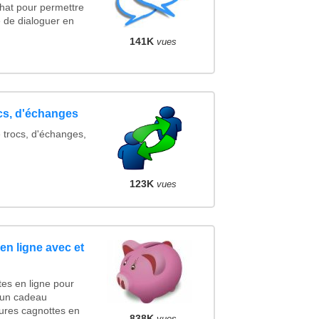
Chat pour permettre
 de dialoguer en
141K
vues
ocs, d'échanges
 trocs, d'échanges,
123K
vues
en ligne avec et
es en ligne pour
r un cadeau
ures cagnottes en
838K
vues