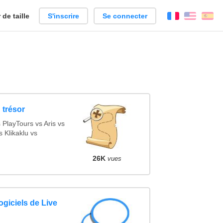
de taille
S'inscrire
Se connecter
Français
Englis
Es
 trésor
PlayTours vs Aris vs
 Klikaklu vs
26K
vues
ogiciels de Live