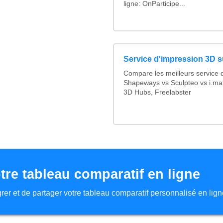
ligne: OnParticipe...
Service d'impression 3D su
Compare les meilleurs service 
Shapeways vs Sculpteo vs i.mat
3D Hubs, Freelabster
tre tableau comparatif en ligne
tégrer et de partager votre tableau comparatif personnalisé en lign