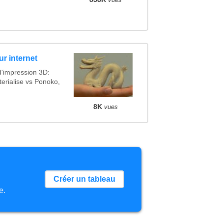
r internet
d'impression 3D:
erialise vs Ponoko,
8K
vues
Créer un tableau
e.