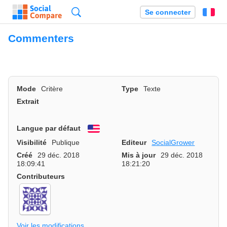
Recherche
Se connecter
Fr
Commenters
Mode
Critère
Type
Texte
Extrait
Langue par défaut
English
Visibilité
Publique
Editeur
SocialGrower
Créé
29 déc. 2018
Mis à jour
29 déc. 2018
18:09:41
18:21:20
Contributeurs
Voir les modifications