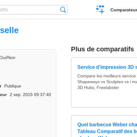
Créer
Recherche
Comparateur 
un
comparatif
selle
Plus de comparatifs
Oui/Non
Service d'impression 3D s
Compare les meilleurs service
Shapeways vs Sculpteo vs i.ma
r
Publique
3D Hubs, Freelabster
jour
2 sep. 2015 09:37:40
Quel barbecue Weber cha
Tableau Comparatif des 