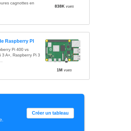
eures cagnottes en
838K
vues
de Raspberry PI
berry Pi 400 vs
i 3 A+, Raspberry Pi 3
..
1M
vues
Créer un tableau
e.