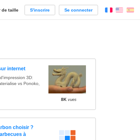
de taille
S'inscrire
Se connecter
Français
Englis
Es
ur internet
 d'impression 3D:
terialise vs Ponoko,
8K
vues
rbon choisir ?
barbecues à