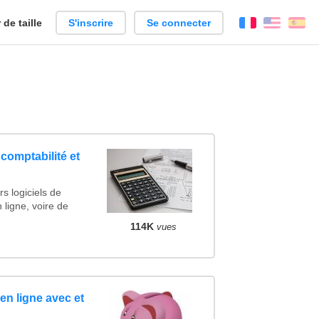
de taille
S'inscrire
Se connecter
Français
Englis
Es
 comptabilité et
s logiciels de
 ligne, voire de
114K
vues
en ligne avec et