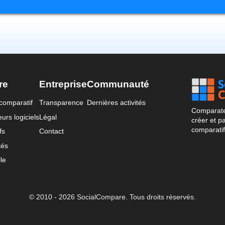
re
Entreprise
Communauté
comparatif
Transparence
Dernières activités
Comparateu
urs logiciels
Légal
créer et p
comparatif
fs
Contact
tés
le
© 2010 - 2026 SocialCompare. Tous droits réservés.