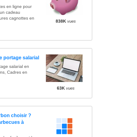
es en ligne pour
r un cadeau
ures cagnottes en
838K
vues
 portage salarial
age salarial en
ns, Cadres en
63K
vues
bon choisir ?
arbecues à