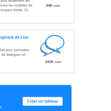
plus facilement les
 entre les modèles de
54K
vues
mpact Kettle, Or...
ogiciels de Live
Chat pour permettre
 de dialoguer en
141K
vues
Créer un tableau
e.