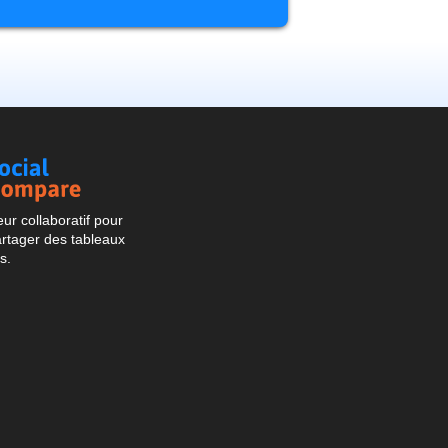
Social
Compare
r collaboratif pour
artager des tableaux
s.