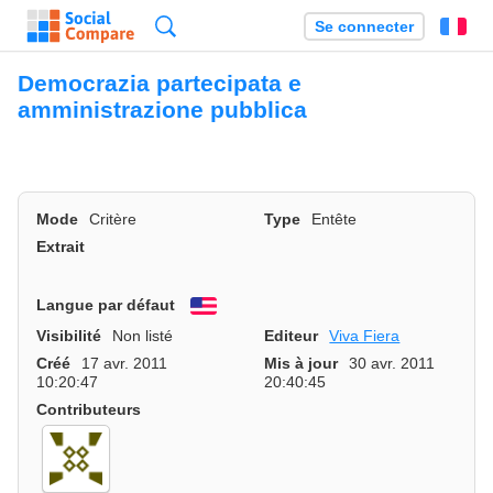
Recherche
Se connecter
Fr
Democrazia partecipata e
amministrazione pubblica
Mode
Critère
Type
Entête
Extrait
Langue par défaut
English
Visibilité
Non listé
Editeur
Viva Fiera
Créé
17 avr. 2011
Mis à jour
30 avr. 2011
10:20:47
20:40:45
Contributeurs