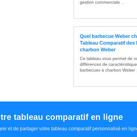
gestion commerciale ...
Quel barbecue Weber ch
Tableau Comparatif des
charbon Weber
Ce tableau vous permet de voi
différences de caractéristiqu
barbecues à charbon Weber : 
tre tableau comparatif en ligne
tégrer et de partager votre tableau comparatif personnalisé en lign