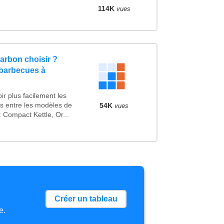
114K
vues
arbon choisir ?
 barbecues à
r plus facilement les
es entre les modèles de
54K
vues
Compact Kettle, Or...
Créer un tableau
e.