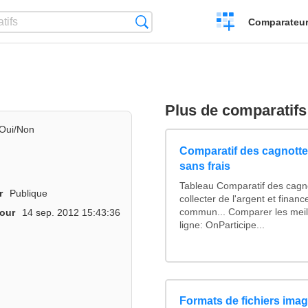
Créer
Recherche
Comparateur 
un
comparatif
Plus de comparatifs
Oui/Non
Comparatif des cagnottes
sans frais
Tableau Comparatif des cagno
r
Publique
collecter de l'argent et finan
commun... Comparer les meil
jour
14 sep. 2012 15:43:36
ligne: OnParticipe...
Formats de fichiers image