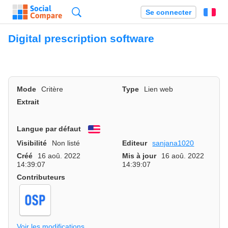
Recherche
Se connecter
Fr
Digital prescription software
Mode
Critère
Type
Lien web
Extrait
Langue par défaut
English
Visibilité
Non listé
Editeur
sanjana1020
Créé
16 aoû. 2022
Mis à jour
16 aoû. 2022
14:39:07
14:39:07
Contributeurs
Voir les modifications