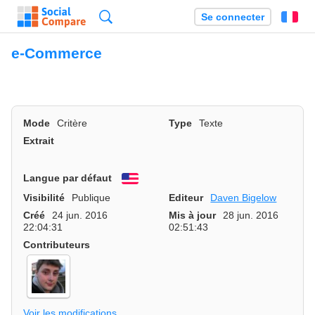
Recherche
Se connecter
Fr
e-Commerce
Mode
Critère
Type
Texte
Extrait
Langue par défaut
English
Visibilité
Publique
Editeur
Daven Bigelow
Créé
24 jun. 2016
Mis à jour
28 jun. 2016
22:04:31
02:51:43
Contributeurs
Voir les modifications