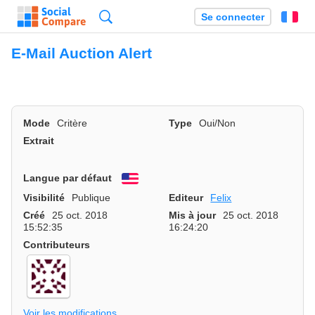
Recherche
Se connecter
Fr
E-Mail Auction Alert
Mode
Critère
Type
Oui/Non
Extrait
Langue par défaut
English
Visibilité
Publique
Editeur
Felix
Créé
25 oct. 2018
Mis à jour
25 oct. 2018
15:52:35
16:24:20
Contributeurs
Voir les modifications