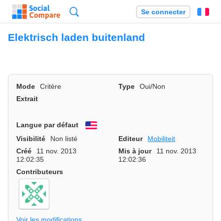
Recherche
Se connecter
Fr
Elektrisch laden buitenland
Mode
Critère
Type
Oui/Non
Extrait
Langue par défaut
English
Visibilité
Non listé
Editeur
Mobiliteit
Créé
11 nov. 2013
Mis à jour
11 nov. 2013
12:02:35
12:02:36
Contributeurs
Voir les modifications