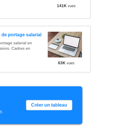
141K
vues
de portage salarial
ortage salarial en
sions, Cadres en
63K
vues
Créer un tableau
e.