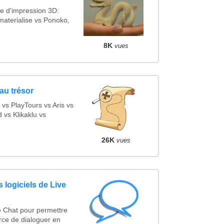
e d'impression 3D:
materialise vs Ponoko,
8K
vues
au trésor
s PlayTours vs Aris vs
vs Klikaklu vs
26K
vues
 logiciels de Live
e Chat pour permettre
rce de dialoguer en