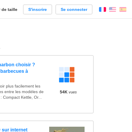
de taille
S'inscrire
Se connecter
Français
Englis
Es
s
arbon choisir ?
 barbecues à
ir plus facilement les
ues entre les modèles de
54K
vues
 Compact Kettle, Or...
 sur internet