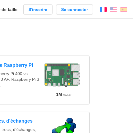
de taille
S'inscrire
Se connecter
Français
Englis
Es
e Raspberry PI
erry Pi 400 vs
 3 A+, Raspberry Pi 3
.
1M
vues
ocs, d'échanges
 trocs, d'échanges,