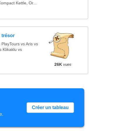
mpact Kettle, Or...
 trésor
PlayTours vs Aris vs
 Klikaklu vs
26K
vues
Créer un tableau
e.