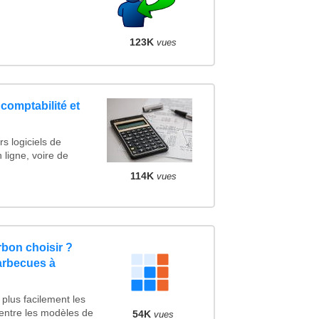
123K
vues
 comptabilité et
s logiciels de
 ligne, voire de
114K
vues
bon choisir ?
arbecues à
plus facilement les
 entre les modèles de
54K
vues