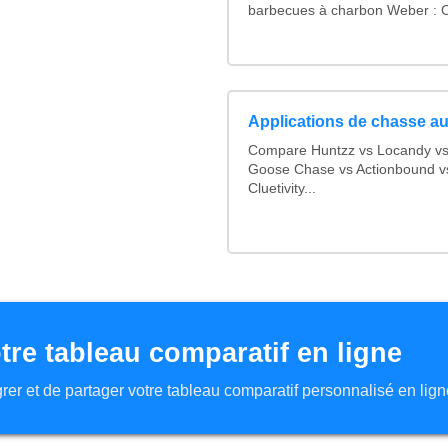
barbecues à charbon Weber : Co
Applications de chasse au
Compare Huntzz vs Locandy vs 
Goose Chase vs Actionbound vs
Cluetivity...
tre tableau comparatif en ligne
tégrer et de partager votre tableau comparatif personnalisé en lign