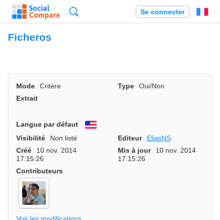
Recherche
Se connecter
Fr
Ficheros
Mode
Critère
Type
Oui/Non
Extrait
Langue par défaut
English
Visibilité
Non listé
Editeur
EliasNS
Créé
10 nov. 2014
Mis à jour
10 nov. 2014
17:15:26
17:15:26
Contributeurs
Voir les modifications