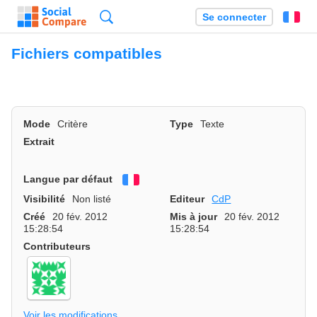
Recherche
Se connecter
Fr
Fichiers compatibles
Mode
Critère
Type
Texte
Extrait
Langue par défaut
Français
Visibilité
Non listé
Editeur
CdP
Créé
20 fév. 2012
Mis à jour
20 fév. 2012
15:28:54
15:28:54
Contributeurs
Voir les modifications