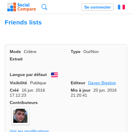
Recherche
Se connecter
Fr
Friends lists
Mode
Critère
Type
Oui/Non
Extrait
Langue par défaut
English
Visibilité
Publique
Editeur
Daven Bigelow
Créé
16 jun. 2016
Mis à jour
20 jun. 2016
17:12:23
21:20:41
Contributeurs
Voir les modifications