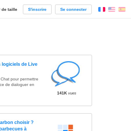
de taille
S'inscrire
Se connecter
Français
Englis
Es
 logiciels de Live
e Chat pour permettre
ce de dialoguer en
141K
vues
arbon choisir ?
 barbecues à