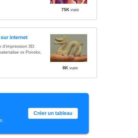
75K
vues
sur internet
e d'impression 3D:
aterialise vs Ponoko,
8K
vues
Créer un tableau
e.