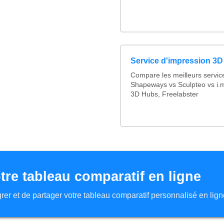
Service d'impression 3D 
Compare les meilleurs servic
Shapeways vs Sculpteo vs i.m
3D Hubs, Freelabster
tre tableau comparatif en ligne
tégrer et de partager votre tableau comparatif personnalisé en lign