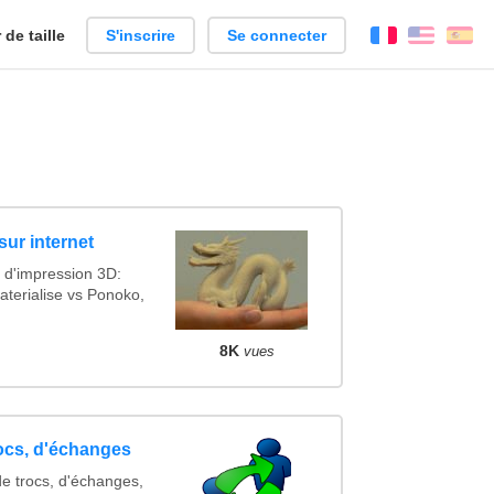
de taille
S'inscrire
Se connecter
Français
Englis
Es
sur internet
 d'impression 3D:
terialise vs Ponoko,
8K
vues
rocs, d'échanges
de trocs, d'échanges,