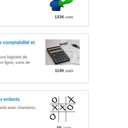
123K
vues
e comptabilité et
urs logiciels de
en ligne, voire de
114K
vues
ur enfants
fants avec chansons,
5K
vues