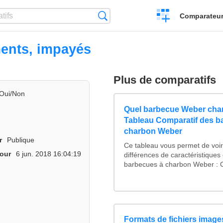
Créer
Recherche
Comparateur 
un
comparatif
ents, impayés
Plus de comparatifs
Oui/Non
Quel barbecue Weber char
Tableau Comparatif des b
charbon Weber
r
Publique
Ce tableau vous permet de voir 
jour
6 jun. 2018 16:04:19
différences de caractéristiques
barbecues à charbon Weber : C
Formats de fichiers images