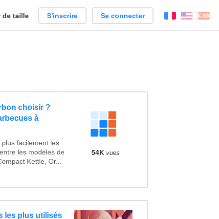
de taille
S'inscrire
Se connecter
Français
Englis
Es
bon choisir ?
arbecues à
plus facilement les
 entre les modèles de
54K
vues
ompact Kettle, Or...
 les plus utilisés