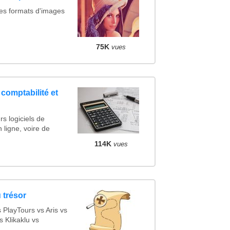
des formats d'images
75K
vues
 comptabilité et
s logiciels de
n ligne, voire de
114K
vues
 trésor
PlayTours vs Aris vs
 Klikaklu vs