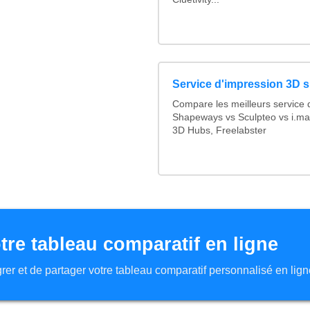
Service d'impression 3D s
Compare les meilleurs service 
Shapeways vs Sculpteo vs i.mat
3D Hubs, Freelabster
tre tableau comparatif en ligne
tégrer et de partager votre tableau comparatif personnalisé en lign