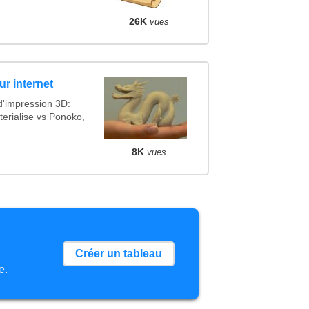
26K
vues
ur internet
d'impression 3D:
erialise vs Ponoko,
8K
vues
Créer un tableau
e.