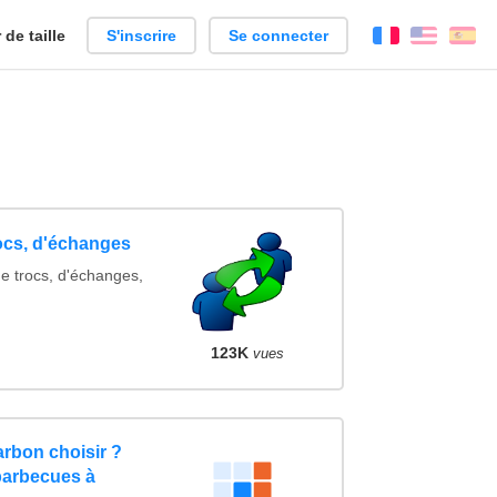
de taille
S'inscrire
Se connecter
Français
Englis
Es
rocs, d'échanges
de trocs, d'échanges,
123K
vues
rbon choisir ?
barbecues à