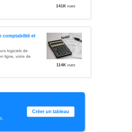
141K
vues
e comptabilité et
rs logiciels de
en ligne, voire de
114K
vues
Créer un tableau
e.