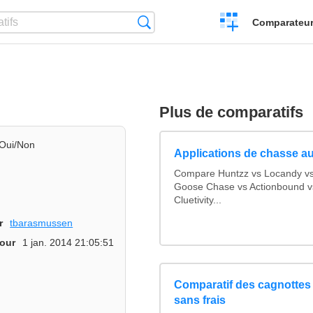
Créer
Recherche
Comparateur 
un
comparatif
Plus de comparatifs
Oui/Non
Applications de chasse au
Compare Huntzz vs Locandy vs 
Goose Chase vs Actionbound vs
Cluetivity...
r
tbarasmussen
jour
1 jan. 2014 21:05:51
Comparatif des cagnottes 
sans frais