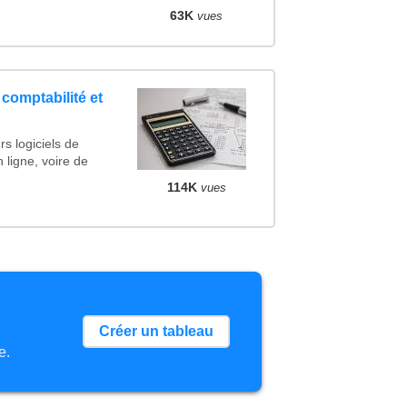
63K
vues
 comptabilité et
s logiciels de
n ligne, voire de
114K
vues
Créer un tableau
e.