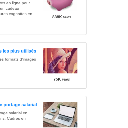
es en ligne pour
r un cadeau
ures cagnottes en
838K
vues
 les plus utilisés
des formats d'images
75K
vues
 portage salarial
tage salarial en
ons, Cadres en