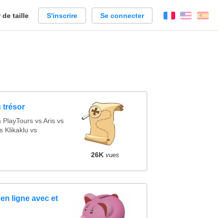
de taille
S'inscrire
Se connecter
Français
Englis
Es
 trésor
PlayTours vs Aris vs
 Klikaklu vs
26K
vues
en ligne avec et