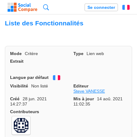
Recherche
Se connecter
Fr
Liste des Fonctionnalités
Mode
Critère
Type
Lien web
Extrait
Langue par défaut
Français
Visibilité
Non listé
Editeur
Steve VANESSE
Créé
28 jun. 2021
Mis à jour
14 aoû. 2021
14:27:37
11:02:35
Contributeurs