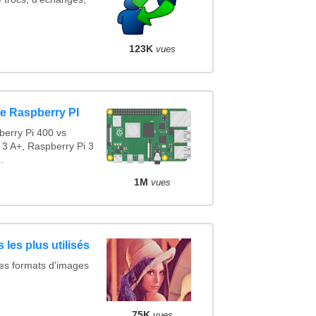
123K
vues
e Raspberry PI
erry Pi 400 vs
 3 A+, Raspberry Pi 3
.
1M
vues
 les plus utilisés
des formats d'images
75K
vues