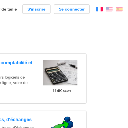
de taille
S'inscrire
Se connecter
Français
Englis
Es
 comptabilité et
s logiciels de
n ligne, voire de
114K
vues
ocs, d'échanges
e trocs, d'échanges,