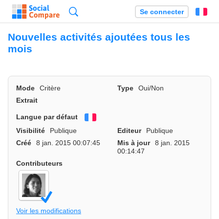
Recherche
Se connecter
Fr
Nouvelles activités ajoutées tous les
mois
Mode
Critère
Type
Oui/Non
Extrait
Langue par défaut
Français
Visibilité
Publique
Editeur
Publique
Créé
8 jan. 2015 00:07:45
Mis à jour
8 jan. 2015
00:14:47
Contributeurs
Voir les modifications