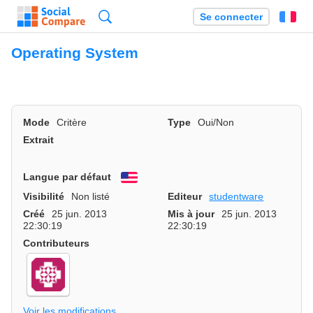
Recherche
Se connecter
Fr
Operating System
Mode
Critère
Type
Oui/Non
Extrait
Langue par défaut
English
Visibilité
Non listé
Editeur
studentware
Créé
25 jun. 2013
Mis à jour
25 jun. 2013
22:30:19
22:30:19
Contributeurs
Voir les modifications