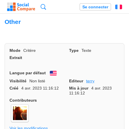
Recherche
Se connecter
Fr
Other
Mode
Critère
Type
Texte
Extrait
Langue par défaut
English
Visibilité
Non listé
Editeur
terry
Créé
4 avr. 2023 11:16:12
Mis à jour
4 avr. 2023
11:16:12
Contributeurs
Voir les modifications