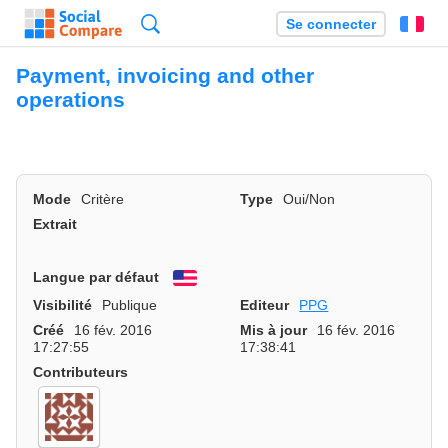
Recherche
Se connecter
Fr
Payment, invoicing and other
operations
Mode
Critère
Type
Oui/Non
Extrait
Langue par défaut
English
Visibilité
Publique
Editeur
PPG
Créé
16 fév. 2016
Mis à jour
16 fév. 2016
17:27:55
17:38:41
Contributeurs