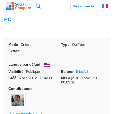
Recherche
Se connecter
Fr
PC
Mode
Critère
Type
Oui/Non
Extrait
Langue par défaut
English
Visibilité
Publique
Editeur
EliasNS
Créé
6 oct. 2012 11:34:39
Mis à jour
9 nov. 2012
00:09:18
Contributeurs
Voir les modifications