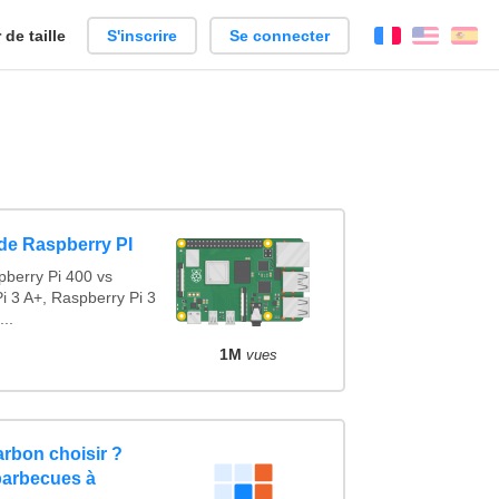
de taille
S'inscrire
Se connecter
Français
Englis
Es
de Raspberry PI
berry Pi 400 vs
i 3 A+, Raspberry Pi 3
..
1M
vues
rbon choisir ?
barbecues à