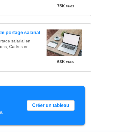
75K
vues
e portage salarial
rtage salarial en
ions, Cadres en
63K
vues
Créer un tableau
e.