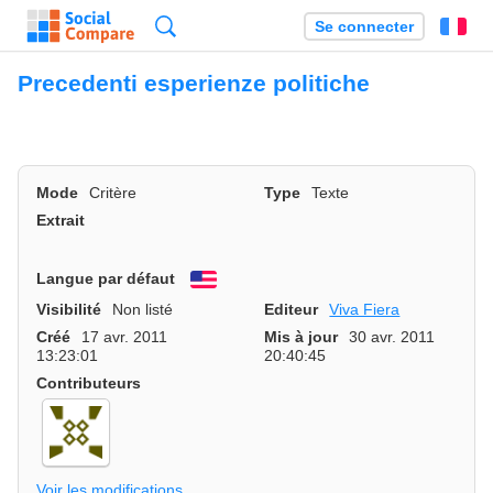
Recherche
Se connecter
Fr
Precedenti esperienze politiche
Mode
Critère
Type
Texte
Extrait
Langue par défaut
English
Visibilité
Non listé
Editeur
Viva Fiera
Créé
17 avr. 2011
Mis à jour
30 avr. 2011
13:23:01
20:40:45
Contributeurs
Voir les modifications