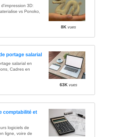
 d'impression 3D:
terialise vs Ponoko,
8K
vues
de portage salarial
rtage salarial en
ions, Cadres en
63K
vues
e comptabilité et
urs logiciels de
en ligne, voire de