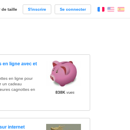
de taille
S'inscrire
Se connecter
Français
Englis
Es
 en ligne avec et
ttes en ligne pour
cer un cadeau
eures cagnottes en
838K
vues
sur internet