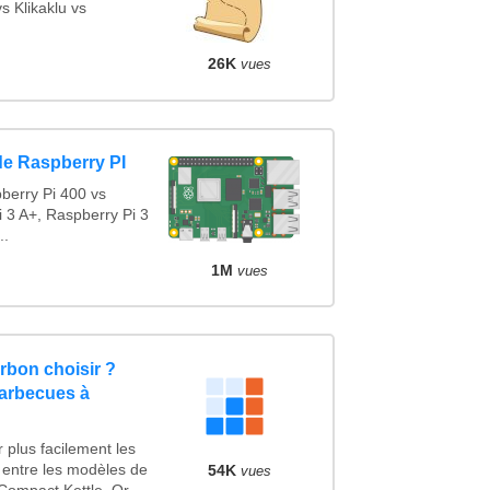
 Klikaklu vs
26K
vues
de Raspberry PI
berry Pi 400 vs
 3 A+, Raspberry Pi 3
..
1M
vues
rbon choisir ?
barbecues à
 plus facilement les
s entre les modèles de
54K
vues