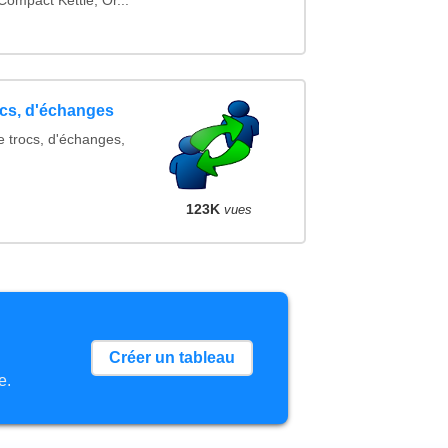
ompact Kettle, Or...
ocs, d'échanges
e trocs, d'échanges,
123K
vues
Créer un tableau
e.