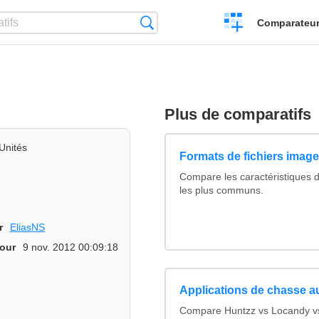
Créer
Recherche
Comparateur 
un
comparatif
Plus de comparatifs
Unités
Formats de fichiers images
Compare les caractéristiques 
les plus communs.
r
EliasNS
jour
9 nov. 2012 00:09:18
Applications de chasse au
Compare Huntzz vs Locandy vs 