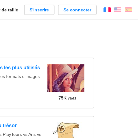
de taille
S'inscrire
Se connecter
Français
Englis
Es
 les plus utilisés
des formats d'images
75K
vues
 trésor
PlayTours vs Aris vs