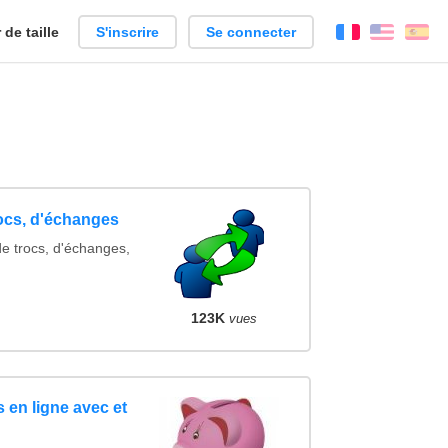
de taille
S'inscrire
Se connecter
Français
Englis
Es
rocs, d'échanges
de trocs, d'échanges,
123K
vues
 en ligne avec et