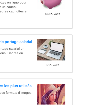
ttes en ligne pour
cer un cadeau
eures cagnottes en
838K
vues
de portage salarial
rtage salarial en
ions, Cadres en
63K
vues
s les plus utilisés
 des formats d'images