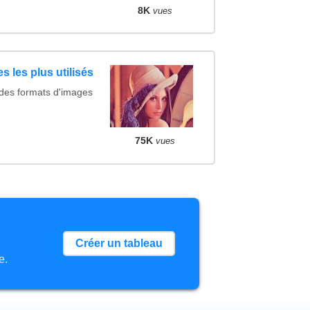
8K
vues
s les plus utilisés
 des formats d'images
75K
vues
Créer un tableau
e.