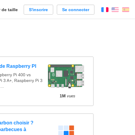
de taille
S'inscrire
Se connecter
Français
Englis
Es
de Raspberry PI
pberry Pi 400 vs
i 3 A+, Raspberry Pi 3
...
1M
vues
rbon choisir ?
barbecues à