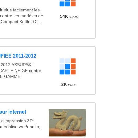
r plus facilement les
es entre les modèles de
54K
vues
Compact Kettle, Or...
FIEE 2011-2012
1 -2012 ASSURSKI
 CARTE NEIGE contre
DE GAMME
2K
vues
sur internet
 d'impression 3D:
terialise vs Ponoko,