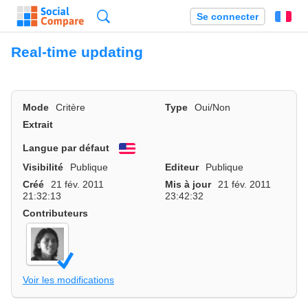
Recherche
Se connecter
Fr
Real-time updating
Mode
Critère
Type
Oui/Non
Extrait
Langue par défaut
English
Visibilité
Publique
Editeur
Publique
Créé
21 fév. 2011
Mis à jour
21 fév. 2011
21:32:13
23:42:32
Contributeurs
Voir les modifications