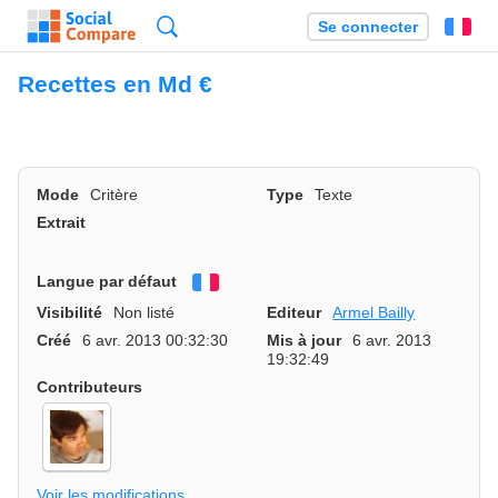
Recherche
Se connecter
Fr
Recettes en Md €
Mode
Critère
Type
Texte
Extrait
Langue par défaut
Français
Visibilité
Non listé
Editeur
Armel Bailly
Créé
6 avr. 2013 00:32:30
Mis à jour
6 avr. 2013
19:32:49
Contributeurs
Voir les modifications