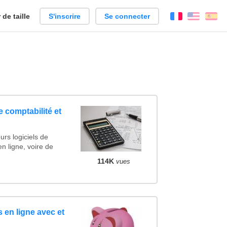
de taille
S'inscrire
Se connecter
Français
Englis
Es
e comptabilité et
urs logiciels de
en ligne, voire de
114K
vues
 en ligne avec et