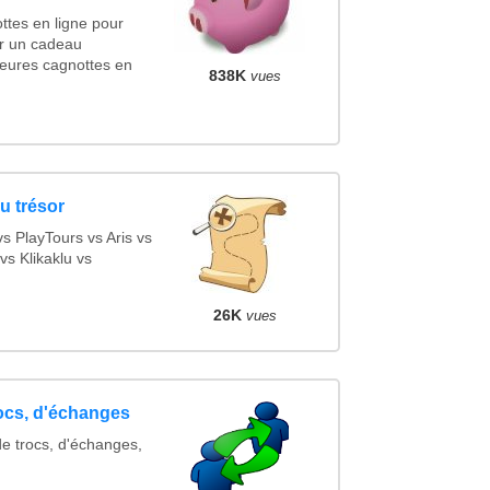
ttes en ligne pour
cer un cadeau
eures cagnottes en
838K
vues
u trésor
 PlayTours vs Aris vs
s Klikaklu vs
26K
vues
rocs, d'échanges
de trocs, d'échanges,