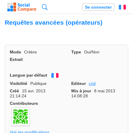
Recherche
Se connecter
Fr
Requêtes avancées (opérateurs)
Mode
Critère
Type
Oui/Non
Extrait
Langue par défaut
Français
Visibilité
Publique
Editeur
crid
Créé
15 avr. 2013
Mis à jour
8 mai 2013
21:14:24
14:08:28
Contributeurs
Voir les modifications