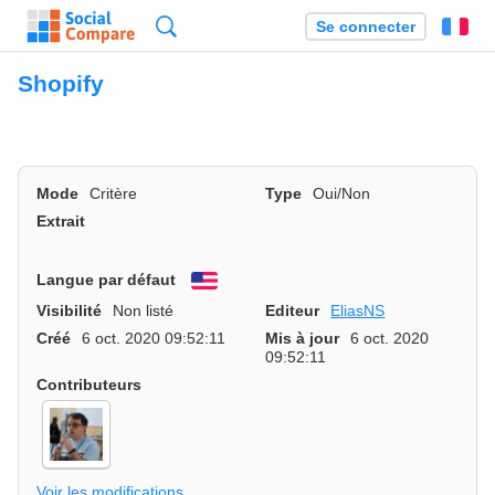
Recherche
Se connecter
Fr
Shopify
Mode
Critère
Type
Oui/Non
Extrait
Langue par défaut
English
Visibilité
Non listé
Editeur
EliasNS
Créé
6 oct. 2020 09:52:11
Mis à jour
6 oct. 2020
09:52:11
Contributeurs
Voir les modifications