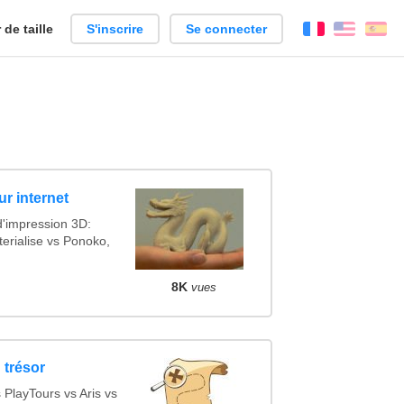
de taille
S'inscrire
Se connecter
Français
Englis
Es
r internet
d'impression 3D:
erialise vs Ponoko,
8K
vues
 trésor
PlayTours vs Aris vs