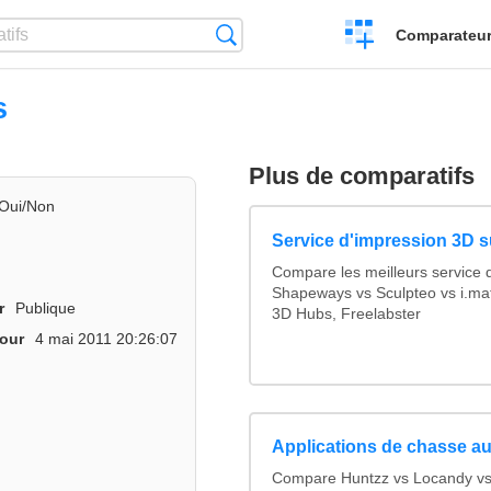
Créer
Recherche
Comparateur 
un
comparatif
s
Plus de comparatifs
Oui/Non
Service d'impression 3D su
Compare les meilleurs service 
Shapeways vs Sculpteo vs i.mat
r
Publique
3D Hubs, Freelabster
jour
4 mai 2011 20:26:07
Applications de chasse au
Compare Huntzz vs Locandy vs 