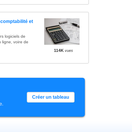
 comptabilité et
s logiciels de
 ligne, voire de
114K
vues
Créer un tableau
e.