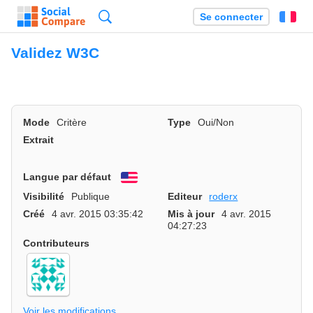
Recherche
Se connecter
Fr
Validez W3C
Mode
Critère
Type
Oui/Non
Extrait
Langue par défaut
English
Visibilité
Publique
Editeur
roderx
Créé
4 avr. 2015 03:35:42
Mis à jour
4 avr. 2015
04:27:23
Contributeurs
Voir les modifications