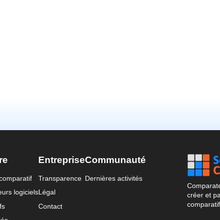
re
Entreprise
Communauté
comparatif
Transparence
Dernières activités
Comparateu
urs logiciels
Légal
créer et p
comparatif
fs
Contact
tés