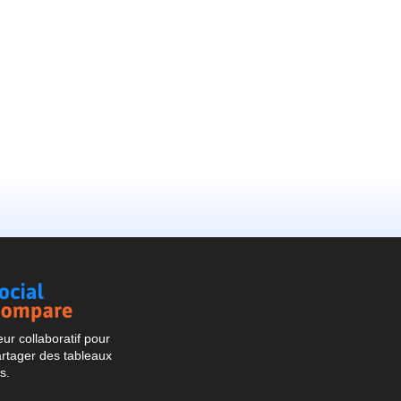
Social
Compare
r collaboratif pour
artager des tableaux
s.