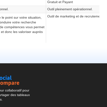
Social
Compare
r collaboratif pour
artager des tableaux
s.