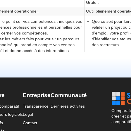
re
Entreprise
Communauté
comparatif
Transparence
Dernières activités
Comparateu
urs logiciels
Légal
créer et p
comparatif
fs
Contact
tés