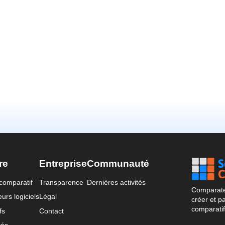
re
Entreprise
Communauté
comparatif
Transparence
Dernières activités
Comparateu
urs logiciels
Légal
créer et p
comparatif
fs
Contact
tés