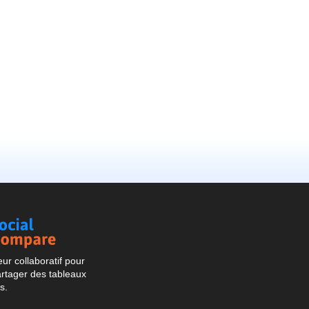
Social
Compare
r collaboratif pour
artager des tableaux
s.