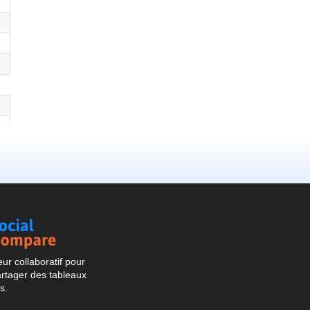
Social
Compare
r collaboratif pour
artager des tableaux
s.