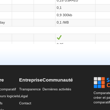
re
Entreprise
Communauté
comparatif
Transparence
Dernières activités
Comparateu
urs logiciels
Légal
créer et p
comparatif
fs
Contact
tés