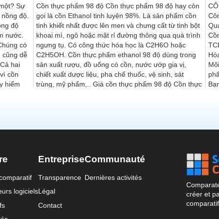
re
Entreprise
Communauté
comparatif
Transparence
Dernières activités
Comparateu
urs logiciels
Légal
créer et p
comparatif
fs
Contact
tés