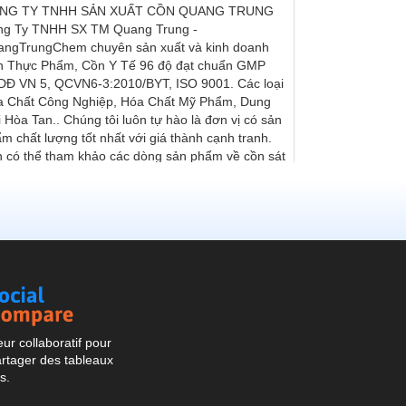
Social
Compare
r collaboratif pour
artager des tableaux
s.