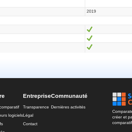
re
Entreprise
Communauté
comparatif
Transparence
Dernières activités
Comparateu
urs logiciels
Légal
créer et p
comparatif
fs
Contact
tés