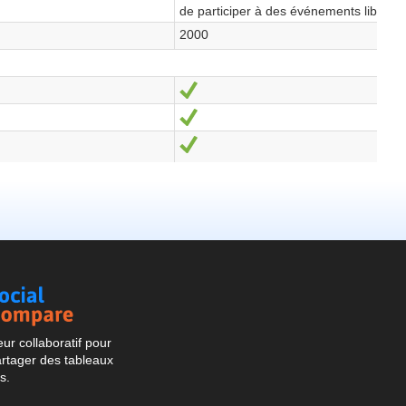
Social
Compare
r collaboratif pour
artager des tableaux
s.